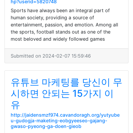
hp?userid=5820748
Sports have always been an integral part of
human society, providing a source of
entertainment, passion, and emotion. Among all
the sports, football stands out as one of the
most beloved and widely followed games
Submitted on 2024-02-07 15:59:46
유튜브 마케팅를 당신이 무
시하면 안되는 15가지 이
유
http://jaidensmzf974.cavandoragh.org/yutyube
u-gudogja-maketing-eobgyeeseo-gajang-
gwaso-pyeong-ga-doen-gieob