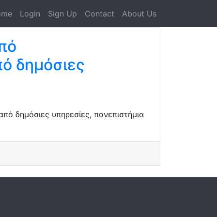
ome
Login
Sign Up
Contact
About Us
πό
ό δημόσιες
πό δημόσιες υπηρεσίες, πανεπιστήμια